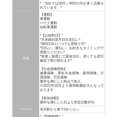
*「当社では20代～40代の方が多く活躍さ
れています」*
【通勤】
車通勤
バイク通勤
自転車通勤
*【お給料日】*
*月末締め翌月15日支払い*
*365日24ｈいつでも受取り可*
*日払い、週払い、お好きなタイミングで
受取りください*
*前渡し制度にて最短当日、遅くても翌日
待遇
確定で受け取れます*
【社会保険関係】
健康保険、厚生年金保険、雇用保険、介
護保険、労災保険
要件を満たした時点で加入
※2022年10月より適用範囲拡大となって
おります
【有休休暇】
要件を満たした日より所定日数付与
アクセス
米沢駅から車で5分くらい
*《勤務時間》*