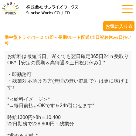
お気に入り☆
準中型ドライバー２ｔ/即～長期/ルート配送/土日祝お休み/日払い
可
お給料は最短当日、遅くても翌日確定365日24ｈ受取り
OK*【安定の長期＆高待遇＆土日祝お休み】*
・即勤務可！
・残業対応頂ける方(無理の無い範囲で）は更に稼げま
す♪
*＜給料イメージ＞*
*→毎日前払いOKです＆24h引出せます*
時給1300円×8h＝10,400
22日勤務で228,800円＋残業分
*求める人材: *