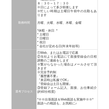
８：３０～１７：３０
※日によって多少前後します
※忙しい時期は土曜日午前中の出勤もあ
ります
勤務時間
月曜、火曜、水曜、木曜、金曜
*休暇・休日: *
* 土曜日
* 日曜日
* 祝日
* 会社が定める日(年末年始等)
①Web、またはお電話で応募
②当社よりお電話にて面接登録会の日程
調整のご連絡をします
※繋がらなかった場合はメールさせて頂
きます
※完全予約制
『履歴書不要』
『来店時は私服でOK』
『登録会は土日も開催』
③登録フォーム記入、面接、お仕事紹介
選考プロセス
(約60分程度)
*※※出張面談＆Web面談も実施中※※*
面談への相談も、お気軽に♪