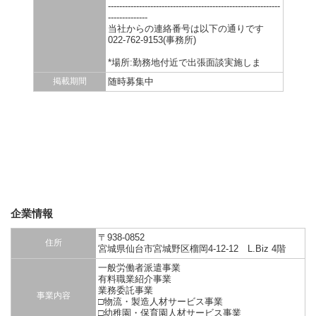
-------------------------------------------------------------
--------------
当社からの連絡番号は以下の通りです
022-762-9153(事務所)
*場所:勤務地付近で出張面談実施しま
掲載期間
随時募集中
企業情報
〒938-0852
住所
宮城県仙台市宮城野区榴岡4-12-12 L.Biz 4階
一般労働者派遣事業
有料職業紹介事業
業務委託事業
事業内容
□物流・製造人材サービス事業
□幼稚園・保育園人材サービス事業