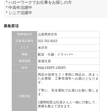
* ハローワークでお仕事をお探しの方
* 中高年活躍中
* シニア活躍中
募集要項
勤務地住所
山形県米沢市
応募電話番号
022-762-9153
エリア
米沢市
職種
配送・引越・ドライバー
雇用形態
派遣社員
給与
時給1300円-1350円
商品や資材を２ｔ車両に積込み、決まっ
た企業様、工事現場等へお届けとなりま
す。
丁寧に、安全運転でお届けお願い致しま
す。
仕事内容
1週間程度は社員さんと一緒に行動して、
業務を教えて頂きます。