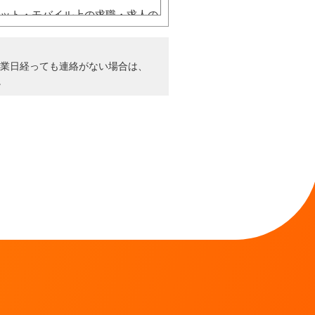
ット・モバイル上の求職・求人の
て入力した情報の内容について責
営業日経っても連絡がない場合は、
。
ます。
ることができます。
ズワークス］は一切の責任を負い
おこなっておらず、サービスの停
いません。
の損害についても責任を負いませ
れたこと、もしくは何らかの原因
るいかなる損害についても責任を